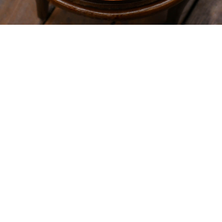
Плато морепродуктов
9 430
р.
Плато морепродуктов: камчатский краб (целая клешня) с соусом
1000 островов, устрицы Murotsu и Pink Jolie (4 шт) с соусом
миньонет, а также морские ежи (4 шт) с соусом понзу и
перепелиным желтком.
Вес: 940 г