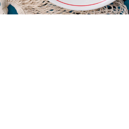
Картофельная вафля с красной и
щучьй икрой
1 340
р.
Картофельную вафлю с кремом на основе творожного сыра и
йогурта подаём с красной и щучьей икрой.
Вес: 235 г